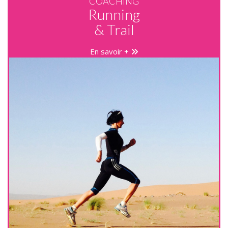
COACHING
Running
& Trail
En savoir +